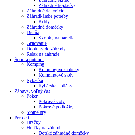
Záhradné hojdačky
Záhradné dekorácie
Záhradkárske potreby
Krhly
Záhradné domčeky
Dielňa
Skrinky na náradie
Grilovanie
Doplnky do záhrady
Relax na záhrade
Šport a outdoor
Kemping
Kempingové stoličky
Kempingové stoly
Rybačka
Rybárske stoličky
Zábava, voľný čas
Poker
Pokrové stoly
Pokrové podložky
Stolné hry
Pre deti
Hračky
Hračky na záhradu
Detské záhradné domčeky