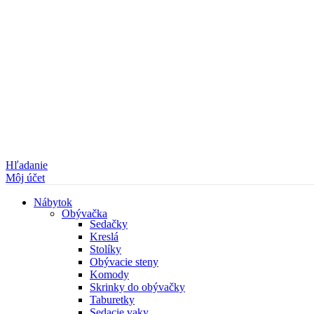
Hľadanie
Môj účet
Nábytok
Obývačka
Sedačky
Kreslá
Stolíky
Obývacie steny
Komody
Skrinky do obývačky
Taburetky
Sedacie vaky