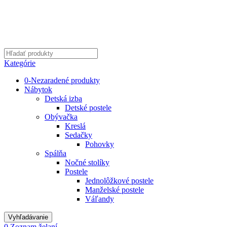
Kategórie
0-Nezaradené produkty
Nábytok
Detská izba
Detské postele
Obývačka
Kreslá
Sedačky
Pohovky
Spálňa
Nočné stolíky
Postele
Jednolôžkové postele
Manželské postele
Váľandy
Vyhľadávanie
0
Zoznam želaní