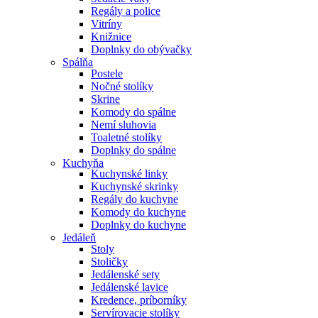
Regály a police
Vitríny
Knižnice
Doplnky do obývačky
Spálňa
Postele
Nočné stolíky
Skrine
Komody do spálne
Nemí sluhovia
Toaletné stolíky
Doplnky do spálne
Kuchyňa
Kuchynské linky
Kuchynské skrinky
Regály do kuchyne
Komody do kuchyne
Doplnky do kuchyne
Jedáleň
Stoly
Stoličky
Jedálenské sety
Jedálenské lavice
Kredence, príborníky
Servírovacie stolíky