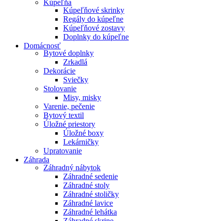
Kúpeľňa
Kúpeľňové skrinky
Regály do kúpeľne
Kúpeľňové zostavy
Doplnky do kúpeľne
Domácnosť
Bytové doplnky
Zrkadlá
Dekorácie
Sviečky
Stolovanie
Misy, misky
Varenie, pečenie
Bytový textil
Úložné priestory
Úložné boxy
Lekárničky
Upratovanie
Záhrada
Záhradný nábytok
Záhradné sedenie
Záhradné stoly
Záhradné stoličky
Záhradné lavice
Záhradné lehátka
Záhradné skrine