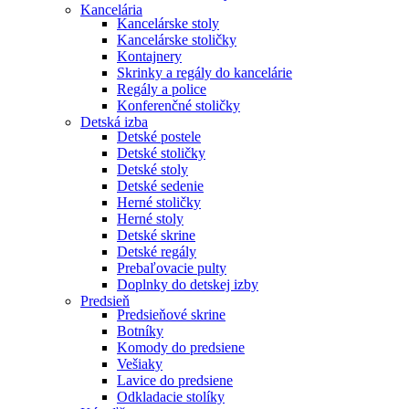
Kancelária
Kancelárske stoly
Kancelárske stoličky
Kontajnery
Skrinky a regály do kancelárie
Regály a police
Konferenčné stoličky
Detská izba
Detské postele
Detské stoličky
Detské stoly
Detské sedenie
Herné stoličky
Herné stoly
Detské skrine
Detské regály
Prebaľovacie pulty
Doplnky do detskej izby
Predsieň
Predsieňové skrine
Botníky
Komody do predsiene
Vešiaky
Lavice do predsiene
Odkladacie stolíky