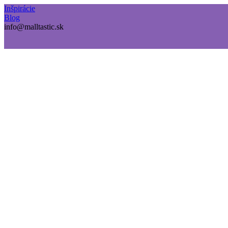
Inšpirácie
Blog
info@malltastic.sk