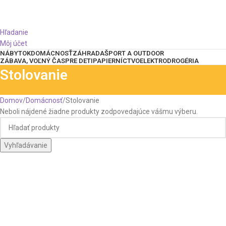
Hľadanie
Môj účet
NÁBYTOK
DOMÁCNOSŤ
ZÁHRADA
ŠPORT A OUTDOOR
ZÁBAVA, VOĽNÝ ČAS
PRE DETI
PAPIERNÍCTVO
ELEKTRO
DROGÉRIA
Stolovanie
Domov
Domácnosť
Stolovanie
Neboli nájdené žiadne produkty zodpovedajúce vášmu výberu.
Vyhľadávanie