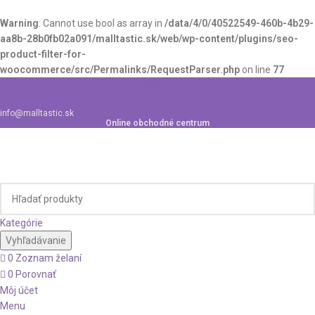
Warning
: Cannot use bool as array in
/data/4/0/40522549-460b-4b29-
aa8b-28b0fb02a091/malltastic.sk/web/wp-content/plugins/seo-
product-filter-for-
woocommerce/src/Permalinks/RequestParser.php
on line
77
Inšpirácie
Blog
info@malltastic.sk
Online obchodné centrum
Kategórie
Vyhľadávanie
0
Zoznam želaní
0
Porovnať
Môj účet
Menu