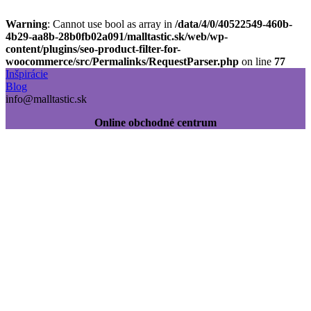
Warning
: Cannot use bool as array in
/data/4/0/40522549-460b-
4b29-aa8b-28b0fb02a091/malltastic.sk/web/wp-
content/plugins/seo-product-filter-for-
woocommerce/src/Permalinks/RequestParser.php
on line
77
Inšpirácie
Blog
info@malltastic.sk
Online obchodné centrum