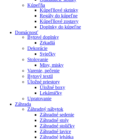
Kúpeľňa
Kúpeľňové skrinky
Regály do kúpeľne
Kúpeľňové zostavy
Doplnky do kúpeľne
Domácnosť
Bytové doplnky
Zrkadlá
Dekorácie
Sviečky
Stolovanie
Misy, misky
Varenie, pečenie
Bytový textil
Úložné priestory
Úložné boxy
Lekárničky
Upratovanie
Záhrada
Záhradný nábytok
Záhradné sedenie
Záhradné stoly
Záhradné stoličky
Záhradné lavice
Záhradné lehátka