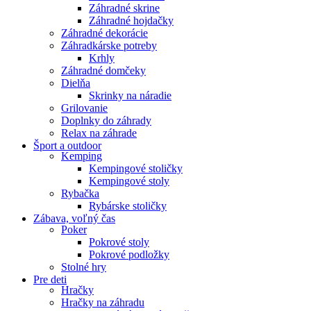
Záhradné skrine
Záhradné hojdačky
Záhradné dekorácie
Záhradkárske potreby
Krhly
Záhradné domčeky
Dielňa
Skrinky na náradie
Grilovanie
Doplnky do záhrady
Relax na záhrade
Šport a outdoor
Kemping
Kempingové stoličky
Kempingové stoly
Rybačka
Rybárske stoličky
Zábava, voľný čas
Poker
Pokrové stoly
Pokrové podložky
Stolné hry
Pre deti
Hračky
Hračky na záhradu