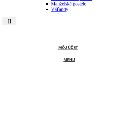
Manželské postele
Váľandy
MÔJ ÚČET
MENU