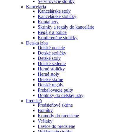
Servírovacie stolíky
Kancelária
Kancelárske stoly
Kancelárske stoličky
Kontajnery
Skrinky a regály do kancelárie
Regály a police
Konferenčné stoličky
Detská izba
Detské postele
Detské stoličky
Detské stoly
Detské sedenie
Herné stoličky
Herné stoly
Detské skrine
Detské regály
Prebaľovacie pulty
Doplnky do detskej izby
Predsieň
Predsieňové skrine
Botníky
Komody do predsiene
Vešiaky
Lavice do predsiene
Odkladacie stolíky