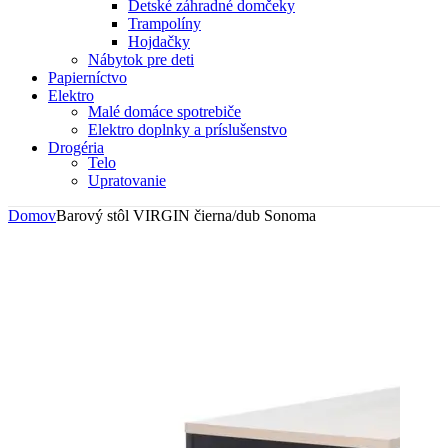
Detské záhradné domčeky
Trampolíny
Hojdačky
Nábytok pre deti
Papierníctvo
Elektro
Malé domáce spotrebiče
Elektro doplnky a príslušenstvo
Drogéria
Telo
Upratovanie
Domov
Barový stôl VIRGIN čierna/dub Sonoma