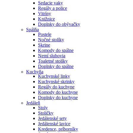
Sedacie vaky
Regály a police
Vitríny
Knižnice
Doplnky do obývačky
Spálňa
Postele
Nočné stolíky
Skrine
Komody do spálne
Nemí sluhovia
Toaletné stolíky
Doplnky do spálne
Kuchyňa
Kuchynské linky
Kuchynské skrinky
Regály do kuchyne
Komody do kuchyne
Doplnky do kuchyne
Jedáleň
Stoly
Stoličky
Jedálenské sety
Jedálenské lavice
Kredence, príborníky