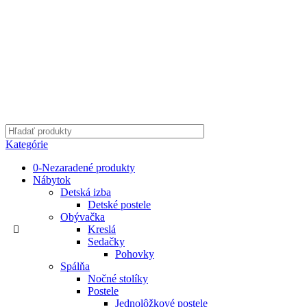
Kategórie
0-Nezaradené produkty
Nábytok
Detská izba
Detské postele
Obývačka
Kreslá
Sedačky
Pohovky
Spálňa
Nočné stolíky
Postele
Jednolôžkové postele